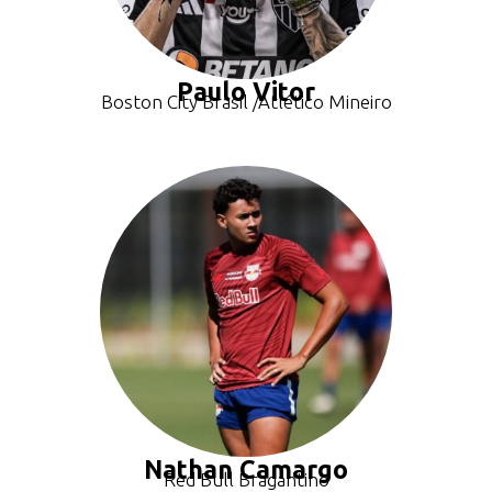
Paulo Vitor
Boston City Brasil /Atlético Mineiro
Nathan Camargo
Red Bull Bragantino